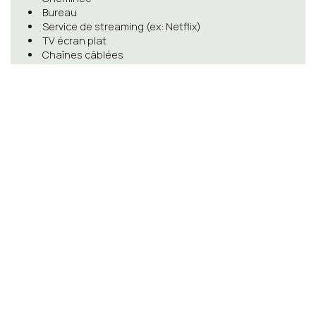
Bureau
Service de streaming (ex: Netflix)
TV écran plat
Chaînes câblées
Chaînes satellites
Vidéo
Radio
Café sur place
Buffet pour enfants
Snack-bar
Thé/Café
Facture fournie
Casiers
Bureau d’excursions
Change de devises
Barrières de sécurité pour enfants
Ménage quotidien
Installations pour réunions/banquets
Extincteurs
Vidéo-surveillance à l’extérieur
Vidéo-surveillance dans les espaces communs
Détecteurs de fumée