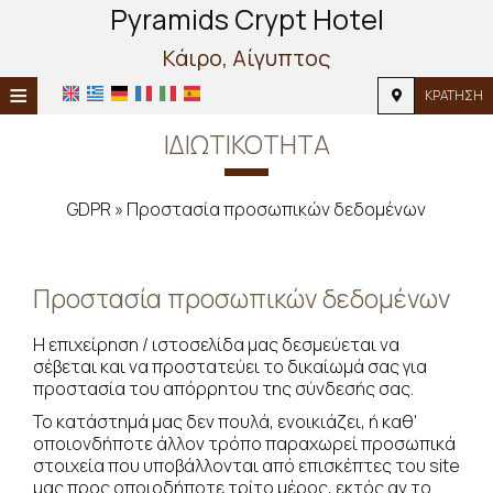
Pyramids Crypt Hotel
Κάιρο, Αίγυπτος
≡
ΚΡΆΤΗΣΗ
ΑΡΧΙΚΉ
ΙΔΙΩΤΙΚΌΤΗΤΑ
ΤΟΠΟΘΕΣΊΑ
GDPR » Προστασία προσωπικών δεδομένων
ΔΙΑΜΟΝΉ
ΠΑΡΟΧΈΣ
Προστασία προσωπικών δεδομένων
ΦΩΤΟΓΡΑΦΊΕΣ
Η επιχείρηση / ιστοσελίδα μας δεσμεύεται να
σέβεται και να προστατεύει το δικαίωμά σας για
προστασία του απόρρητου της σύνδεσής σας.
Το κατάστημά μας δεν πουλά, ενοικιάζει, ή καθ'
οποιονδήποτε άλλον τρόπο παραχωρεί προσωπικά
στοιχεία που υποβάλλονται από επισκέπτες του site
μας προς οποιοδήποτε τρίτο μέρος, εκτός αν το