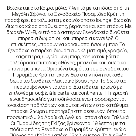
Βρίσκεται στο Κάιρο, μόλις 7 λεπτά με τα πόδια από τη
Μεγάλη Σφίγγα, το Ξενοδοχείο Πυραμίδες Κρύπτη
προσφέρει καταλύματα με κοινόχρηστο lounge, δωρεάν
ιδιωτικό χώρο στάθμευσης, βεράντα και εστιατόριο. Με
δωρεάν Wi-Fi, αυτό το 4 αστέρων ξενοδοχείο διαθέτει
υπηρεσία δωματίου και υπηρεσία κονσιέρζ. Οι
επισκέπτες μπορούν να χρησιμοποιήσουν μπαρ. Το
ξενοδοχείο παρέχει δωμάτια με κλιματισμό, γραφείο,
καφετιέρα, ψυγείο, μίνι μπαρ, χρηματοκιβώτιο,
τηλεόραση επίπεδης οθόνης, μπαλκόνι και ιδιωτικό
μπάνιο με μπιντέ. Ορισμένα δωμάτια του Ξενοδοχείου
Πυραμίδες Κρύπτη έχουν θέα στην πόλη και κάθε
δωμάτιο διαθέτει ηλεκτρικό βραστήρα. Τα δωμάτια
περιλαμβάνουν ντουλάπα. Διατίθεται πρωινό με
επιλογές μπουφέ, à la carte και continental. Η περιοχή
είναι δημοφιλής για ποδηλασία, ενώ προσφέρονται
ενοικίαση ποδηλάτων και αυτοκινήτων στο κατάλυμα.
Υπάρχει 24ωρη υποστήριξη στη ρεσεψιόν, όπου το
προσωπικό μιλά Αραβικά, Αγγλικά, Ισπανικά και Γαλλικά.
Οι Πυραμίδες της Γκίζας βρίσκονται 19 λεπτά με τα
πόδια από το Ξενοδοχείο Πυραμίδες Κρύπτη, ενώ ο
Πύργος του Καΐρου απέχει 15 χιλιόμετρα. Το Διεθνές