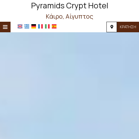
Pyramids Crypt Hotel
Κάιρο, Αίγυπτος
≡
ΚΡΆΤΗΣΗ
ΑΡΧΙΚΉ
ΤΟΠΟΘΕΣΊΑ
ΔΙΑΜΟΝΉ
ΠΑΡΟΧΈΣ
ΦΩΤΟΓΡΑΦΊΕΣ