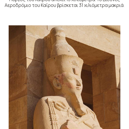
Αεροδρόμιο του Καΐρου βρίσκεται 31 χιλιόμετρα μακριά.