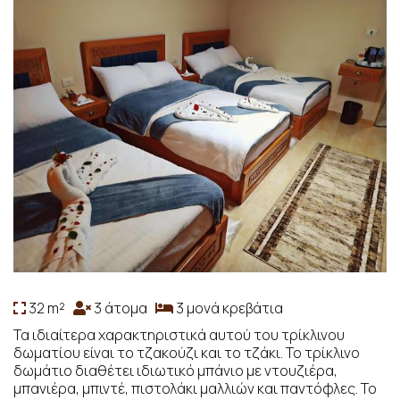
32 m²
3 άτομα
3 μονά κρεβάτια
Τα ιδιαίτερα χαρακτηριστικά αυτού του τρίκλινου
δωματίου είναι το τζακούζι και το τζάκι. Το τρίκλινο
δωμάτιο διαθέτει ιδιωτικό μπάνιο με ντουζιέρα,
μπανιέρα, μπιντέ, πιστολάκι μαλλιών και παντόφλες. Το