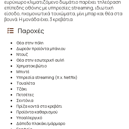
ευρύχωρο κλιματιζόμενο δωμάτιο παρέχει τηλεόραση
επίπεδης οθόνης με υπηρεσίες streaming, ιδιωτική
είσοδο, ηχομονωτικά τοιχώματα, μίνι μπαρ και θέα στα
βουνά. Η μονάδα έχει 3 κρεβάτια.
Παροχές
Θέα στην πόλη
Δωρεάν προϊόντα μπάνιου
Ντουζ
Θέα στην εσωτερική αυλή
Χρηματοκιβώτιο
Μπιντέ
Υπηρεσία streaming (π.χ. Netflix)
Τουαλέτα
Τζάκι
Πετσέτες
Σεντόνια
Πρίζα κοντά στο κρεβάτι
Προϊόντα καθαρισμού
Υποαλλεργικό
Δάπεδο πλακάκι/μάρμαρο