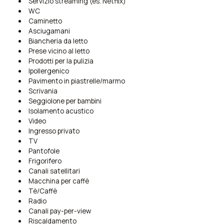
Servizio streaming (es. Netflix)
WC
Caminetto
Asciugamani
Biancheria da letto
Prese vicino al letto
Prodotti per la pulizia
Ipollergenico
Pavimento in piastrelle/marmo
Scrivania
Seggiolone per bambini
Isolamento acustico
Video
Ingresso privato
TV
Pantofole
Frigorifero
Canali satellitari
Macchina per caffè
Tè/Caffè
Radio
Canali pay-per-view
Riscaldamento