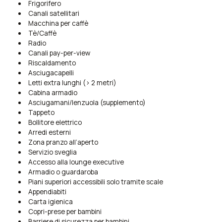
Frigorifero
Canali satellitari
Macchina per caffè
Tè/Caffè
Radio
Canali pay-per-view
Riscaldamento
Asciugacapelli
Letti extra lunghi (> 2 metri)
Cabina armadio
Asciugamani/lenzuola (supplemento)
Tappeto
Bollitore elettrico
Arredi esterni
Zona pranzo all’aperto
Servizio sveglia
Accesso alla lounge executive
Armadio o guardaroba
Piani superiori accessibili solo tramite scale
Appendiabiti
Carta igienica
Copri-prese per bambini
Barriere di sicurezza per bambini