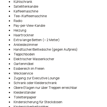
Kühlschrank
Satellitenkanäle
Kaffeemaschine
Tee-/Kaffeemaschine
Radio
Pay-per-View-Kanäle
Heizung
Haartrockner
Extra lange Betten (> 2 Meter)
Ankleidezimmer
Handtücher/Bettwäsche (gegen Aufpreis)
Teppichboden
Elektrischer Wasserkocher
Gartenmöbel
Essbereich im Freien
Weckservice
Zugang zur Executive Lounge
Schrank oder Kleiderschrank
Obere Etagen nur über Treppen erreichbar
Kleiderständer
Toilettenpapier
Kindersicherung für Steckdosen
Kindersicherheitsgitter