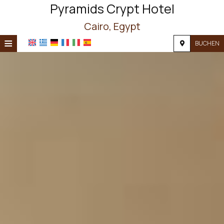
Pyramids Crypt Hotel
Cairo, Egypt
≡
BUCHEN
STARTSEITE
STANDORT
UNTERKUNFT
EINRICHTUNGEN
FOTOS